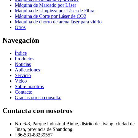
Máquina de Marcado por Láser
Máquina de Limpieza por Láser de Fibra
Máquina de Corte por Láser de CO2
Máquina de chorro de arena láser para vidrio
Otros
Navegación
Índice
Productos
Noticias
Aplicaciones
Servicio
Vídeo
Sobre nosotros
Contacto
Gracias por su consulta.
Contacta con nosotros
No. 6-8, Parque industrial Binhe, distrito de Jiyang, ciudad de
Jinan, provincia de Shandong
+86-531-88239557