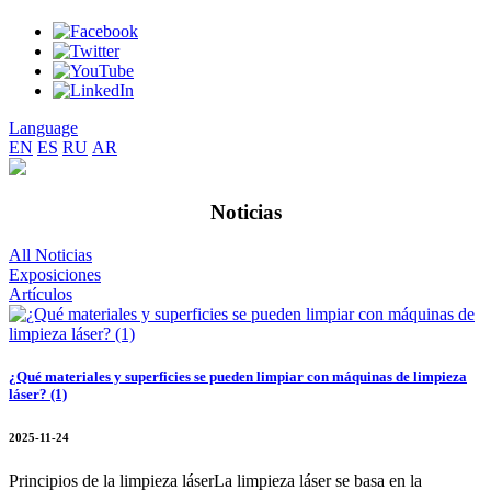
Language
EN
ES
RU
AR
Noticias
All Noticias
Exposiciones
Artículos
¿Qué materiales y superficies se pueden limpiar con máquinas de limpieza
láser? (1)
2025-11-24
Principios de la limpieza láserLa limpieza láser se basa en la