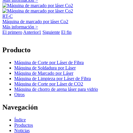
Más información >
RT-C
Máquina de marcado por láser Co2
Más información >
El primero
Anterior
1
Siguiente
El fin
Producto
Máquina de Corte por Láser de Fibra
Máquina de Soldadura por Láser
Máquina de Marcado por Láser
Máquina de Limpieza por Láser de Fibra
Máquina de Corte por Láser de CO2
Máquina de chorro de arena láser para vidrio
Otros
Navegación
Índice
Productos
Noticias