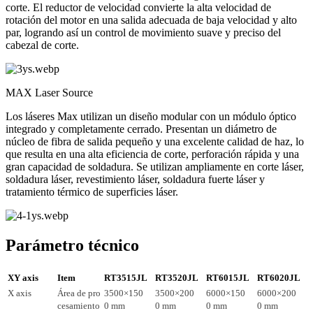
corte. El reductor de velocidad convierte la alta velocidad de
rotación del motor en una salida adecuada de baja velocidad y alto
par, logrando así un control de movimiento suave y preciso del
cabezal de corte.
MAX Laser Source
Los láseres Max utilizan un diseño modular con un módulo óptico
integrado y completamente cerrado. Presentan un diámetro de
núcleo de fibra de salida pequeño y una excelente calidad de haz, lo
que resulta en una alta eficiencia de corte, perforación rápida y una
gran capacidad de soldadura. Se utilizan ampliamente en corte láser,
soldadura láser, revestimiento láser, soldadura fuerte láser y
tratamiento térmico de superficies láser.
Parámetro técnico
XY
axis
Item
RT3515JL
RT3520JL
RT6015JL
RT6020JL
X
axis
Área de pro
3500×150
3500×200
6000×150
6000×200
cesamiento
0
mm
0
mm
0
mm
0
mm