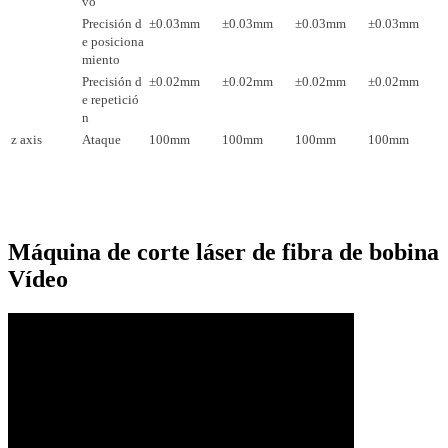
vo
Precisión d
±0.03mm
±0.03mm
±0.03mm
±0.03mm
e posiciona
miento
Precisión d
±0.02mm
±0.02mm
±0.02mm
±0.02mm
e repetició
n
z
axis
Ataque
100mm
100mm
100mm
100mm
Máquina de corte láser de fibra de bobina
Vídeo