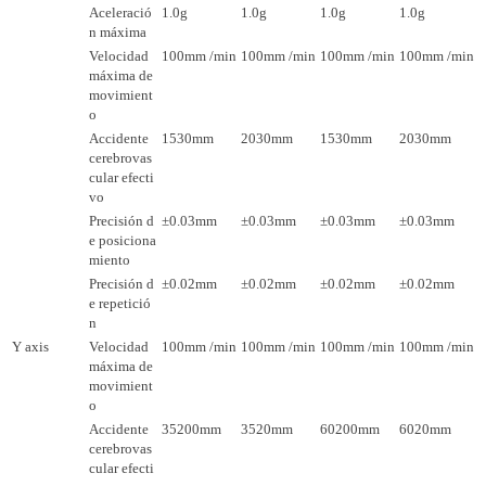
Aceleració
1.0g
1.0g
1.0g
1.0g
n máxima
Velocidad
100mm
/min
100mm
/min
100mm
/min
100mm
/min
máxima de
movimient
o
Accidente
1530mm
2030mm
1530mm
2030mm
cerebrovas
cular efecti
vo
Precisión d
±0.03mm
±0.03mm
±0.03mm
±0.03mm
e posiciona
miento
Precisión d
±0.02mm
±0.02mm
±0.02mm
±0.02mm
e repetició
n
Y
axis
Velocidad
100mm
/min
100mm
/min
100mm
/min
100mm
/min
máxima de
movimient
o
Accidente
35200mm
3520mm
60200mm
6020mm
cerebrovas
cular efecti