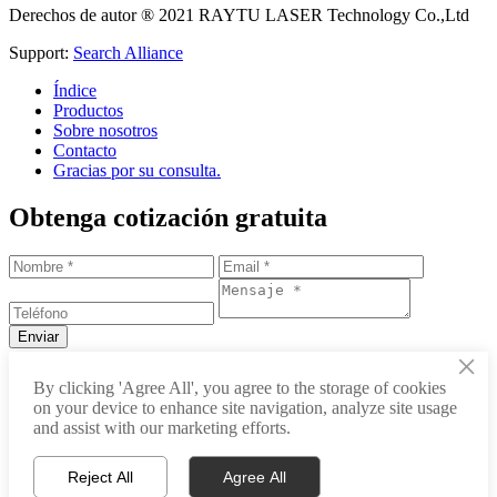
Derechos de autor ® 2021 RAYTU LASER Technology Co.,Ltd
Support:
Search Alliance
Índice
Productos
Sobre nosotros
Contacto
Gracias por su consulta.
Obtenga cotización gratuita
×
+86-531-88239557
By clicking 'Agree All', you agree to the storage of cookies
on your device to enhance site navigation, analyze site usage
info@raytu.com
and assist with our marketing efforts.
+8616653132325
Reject All
Agree All
Whatsapp
Centro de Productos
Acerca de Raytu
Obtener precio