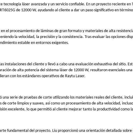
tecnología láser avanzada y un servicio confiable. En un proyecto reciente en Tu
u RT6025G de 12000 W, ayudando al cliente a dar un paso significativo en término
ose en el procesamiento de láminas de gran formato y materiales de alta resiste
iendo la velocidad, la precisión y la consistencia. Tras evaluar las opciones d
rendimiento estable en entornos exigentes.
las instalaciones del cliente y llevó a cabo una evaluación exhaustiva del sitio. Es
figuración de alta potencia del sistema láser de 12000 W, resultaron esenciales u
lieran con los estándares operativos de Raytu Laser.
una serie de pruebas de corte utilizando los materiales reales del cliente, inclu
 corte limpios y suaves, así como un procesamiento de alta velocidad, incluso 
ión excelente, lo que permitió al cliente mejorar tanto la productividad como la
a parte fundamental del proyecto. Liu proporcionó una orientación detallada sobre