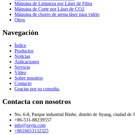
Máquina de Limpieza por Láser de Fibra
Máquina de Corte por Láser de CO2
Máquina de chorro de arena láser para vidrio
Otros
Navegación
Índice
Productos
Noticias
Aplicaciones
Servicio
Vídeo
Sobre nosotros
Contacto
Gracias por su consulta.
Contacta con nosotros
No. 6-8, Parque industrial Binhe, distrito de Jiyang, ciudad de
+86-531-88239557
info@raytu.com
+8616653132325