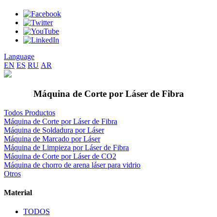
Language
EN
ES
RU
AR
Máquina de Corte por Láser de Fibra
Todos Productos
Máquina de Corte por Láser de Fibra
Máquina de Soldadura por Láser
Máquina de Marcado por Láser
Máquina de Limpieza por Láser de Fibra
Máquina de Corte por Láser de CO2
Máquina de chorro de arena láser para vidrio
Otros
Material
TODOS