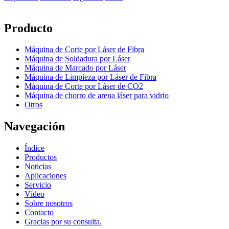
Producto
Máquina de Corte por Láser de Fibra
Máquina de Soldadura por Láser
Máquina de Marcado por Láser
Máquina de Limpieza por Láser de Fibra
Máquina de Corte por Láser de CO2
Máquina de chorro de arena láser para vidrio
Otros
Navegación
Índice
Productos
Noticias
Aplicaciones
Servicio
Vídeo
Sobre nosotros
Contacto
Gracias por su consulta.