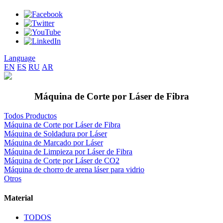
Language
EN
ES
RU
AR
Máquina de Corte por Láser de Fibra
Todos Productos
Máquina de Corte por Láser de Fibra
Máquina de Soldadura por Láser
Máquina de Marcado por Láser
Máquina de Limpieza por Láser de Fibra
Máquina de Corte por Láser de CO2
Máquina de chorro de arena láser para vidrio
Otros
Material
TODOS