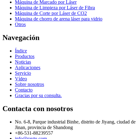
Máquina de Marcado por Láser
Máquina de Limpieza por Láser de Fibra
Máquina de Corte por Láser de CO2
Máquina de chorro de arena láser para vidrio
Otros
Navegación
Índice
Productos
Noticias
Aplicaciones
Servicio
Vídeo
Sobre nosotros
Contacto
Gracias por su consulta.
Contacta con nosotros
No. 6-8, Parque industrial Binhe, distrito de Jiyang, ciudad de
Jinan, provincia de Shandong
+86-531-88239557
info@raytu.com