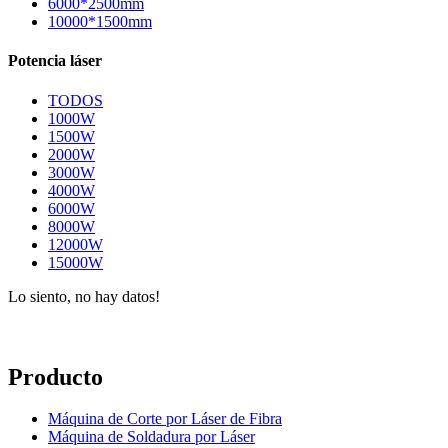
6000*2500mm
10000*1500mm
Potencia láser
TODOS
1000W
1500W
2000W
3000W
4000W
6000W
8000W
12000W
15000W
Lo siento, no hay datos!
Producto
Máquina de Corte por Láser de Fibra
Máquina de Soldadura por Láser