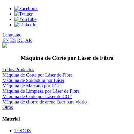
Language
EN
ES
RU
AR
Máquina de Corte por Láser de Fibra
Todos Productos
Máquina de Corte por Láser de Fibra
Máquina de Soldadura por Láser
Máquina de Marcado por Láser
Máquina de Limpieza por Láser de Fibra
Máquina de Corte por Láser de CO2
Máquina de chorro de arena láser para vidrio
Otros
Material
TODOS