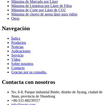
Máquina de Marcado por Láser
Máquina de Limpieza por Láser de Fibra
Máquina de Corte por Láser de CO2
Máquina de chorro de arena láser para vidrio
Otros
Navegación
Índice
Productos
Noticias
Aplicaciones
Servicio
Vídeo
Sobre nosotros
Contacto
Gracias por su consulta.
Contacta con nosotros
No. 6-8, Parque industrial Binhe, distrito de Jiyang, ciudad de
Jinan, provincia de Shandong
+86-531-88239557
info@raytu.com