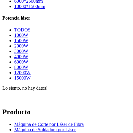
6000*2500mm
10000*1500mm
Potencia láser
TODOS
1000W
1500W
2000W
3000W
4000W
6000W
8000W
12000W
15000W
Lo siento, no hay datos!
Producto
Máquina de Corte por Láser de Fibra
Máquina de Soldadura por Láser