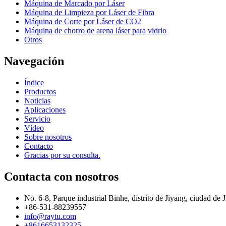
Máquina de Marcado por Láser
Máquina de Limpieza por Láser de Fibra
Máquina de Corte por Láser de CO2
Máquina de chorro de arena láser para vidrio
Otros
Navegación
Índice
Productos
Noticias
Aplicaciones
Servicio
Vídeo
Sobre nosotros
Contacto
Gracias por su consulta.
Contacta con nosotros
No. 6-8, Parque industrial Binhe, distrito de Jiyang, ciudad de
+86-531-88239557
info@raytu.com
+8616653132325