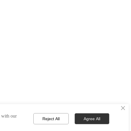
×
t with our
Reject All
Agree All