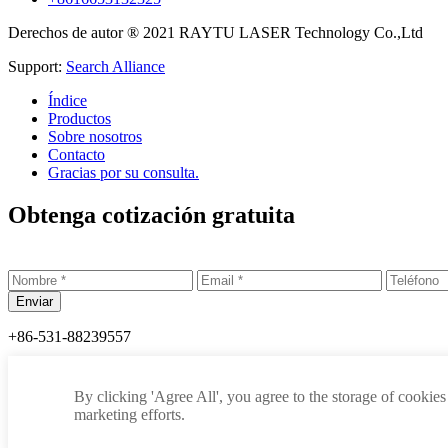
Derechos de autor ® 2021 RAYTU LASER Technology Co.,Ltd
Support:
Search Alliance
Índice
Productos
Sobre nosotros
Contacto
Gracias por su consulta.
Obtenga cotización gratuita
+86-531-88239557
info@raytu.com
By clicking 'Agree All', you agree to the storage of cookies
+8616653132325
marketing efforts.
Whatsapp
Centro de Productos
Acerca de Raytu
Obtener precio