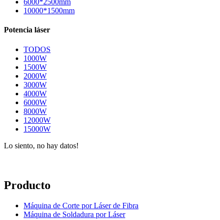
6000*2500mm
10000*1500mm
Potencia láser
TODOS
1000W
1500W
2000W
3000W
4000W
6000W
8000W
12000W
15000W
Lo siento, no hay datos!
Producto
Máquina de Corte por Láser de Fibra
Máquina de Soldadura por Láser