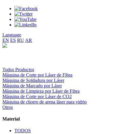
Language
EN
ES
RU
AR
Todos Productos
Máquina de Corte por Láser de Fibra
Máquina de Soldadura por Láser
Máquina de Marcado por Láser
Máquina de Limpieza por Láser de Fibra
Máquina de Corte por Láser de CO2
Máquina de chorro de arena láser para vidrio
Otros
Material
TODOS