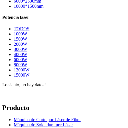
6000*2500mm
10000*1500mm
Potencia láser
TODOS
1000W
1500W
2000W
3000W
4000W
6000W
8000W
12000W
15000W
Lo siento, no hay datos!
Producto
Máquina de Corte por Láser de Fibra
Máquina de Soldadura por Láser