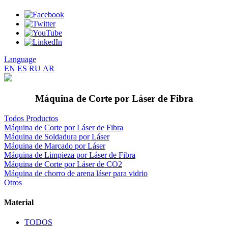
Language
EN
ES
RU
AR
Máquina de Corte por Láser de Fibra
Todos Productos
Máquina de Corte por Láser de Fibra
Máquina de Soldadura por Láser
Máquina de Marcado por Láser
Máquina de Limpieza por Láser de Fibra
Máquina de Corte por Láser de CO2
Máquina de chorro de arena láser para vidrio
Otros
Material
TODOS