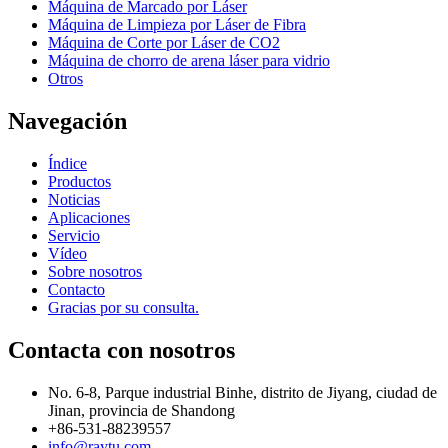
Máquina de Marcado por Láser
Máquina de Limpieza por Láser de Fibra
Máquina de Corte por Láser de CO2
Máquina de chorro de arena láser para vidrio
Otros
Navegación
Índice
Productos
Noticias
Aplicaciones
Servicio
Vídeo
Sobre nosotros
Contacto
Gracias por su consulta.
Contacta con nosotros
No. 6-8, Parque industrial Binhe, distrito de Jiyang, ciudad de
Jinan, provincia de Shandong
+86-531-88239557
info@raytu.com