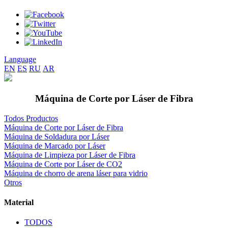
Language
EN
ES
RU
AR
Máquina de Corte por Láser de Fibra
Todos Productos
Máquina de Corte por Láser de Fibra
Máquina de Soldadura por Láser
Máquina de Marcado por Láser
Máquina de Limpieza por Láser de Fibra
Máquina de Corte por Láser de CO2
Máquina de chorro de arena láser para vidrio
Otros
Material
TODOS