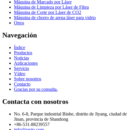
Máquina de Marcado por Láser
Máquina de Limpieza por Láser de Fibra
Máquina de Corte por Láser de CO2
Máquina de chorro de arena láser para vidrio
Otros
Navegación
Índice
Productos
Noticias
Aplicaciones
Servicio
Vídeo
Sobre nosotros
Contacto
Gracias por su consulta.
Contacta con nosotros
No. 6-8, Parque industrial Binhe, distrito de Jiyang, ciudad de
Jinan, provincia de Shandong
+86-531-88239557
info@raytu.com