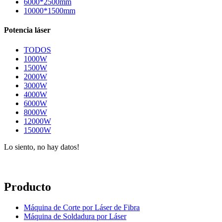
6000*2500mm
10000*1500mm
Potencia láser
TODOS
1000W
1500W
2000W
3000W
4000W
6000W
8000W
12000W
15000W
Lo siento, no hay datos!
Producto
Máquina de Corte por Láser de Fibra
Máquina de Soldadura por Láser