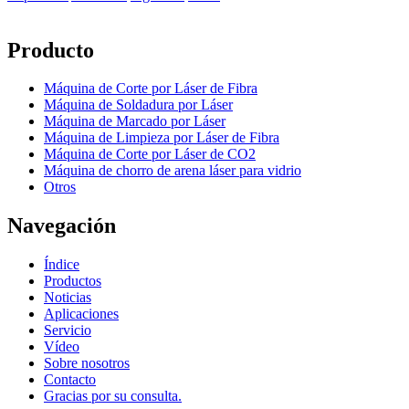
Producto
Máquina de Corte por Láser de Fibra
Máquina de Soldadura por Láser
Máquina de Marcado por Láser
Máquina de Limpieza por Láser de Fibra
Máquina de Corte por Láser de CO2
Máquina de chorro de arena láser para vidrio
Otros
Navegación
Índice
Productos
Noticias
Aplicaciones
Servicio
Vídeo
Sobre nosotros
Contacto
Gracias por su consulta.