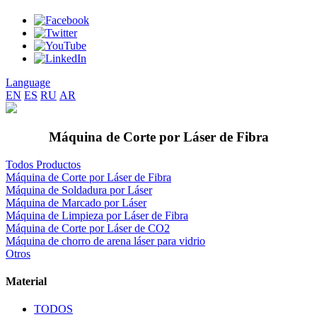
Language
EN
ES
RU
AR
Máquina de Corte por Láser de Fibra
Todos Productos
Máquina de Corte por Láser de Fibra
Máquina de Soldadura por Láser
Máquina de Marcado por Láser
Máquina de Limpieza por Láser de Fibra
Máquina de Corte por Láser de CO2
Máquina de chorro de arena láser para vidrio
Otros
Material
TODOS