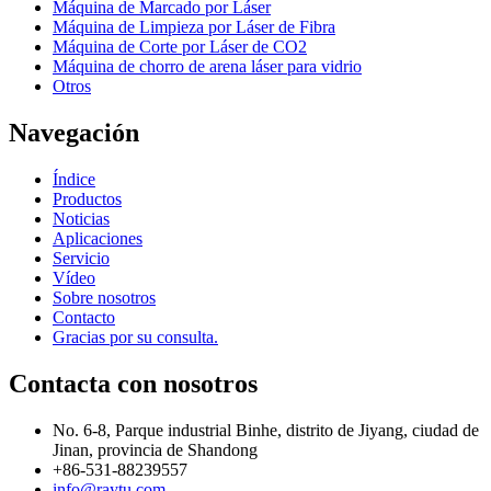
Máquina de Marcado por Láser
Máquina de Limpieza por Láser de Fibra
Máquina de Corte por Láser de CO2
Máquina de chorro de arena láser para vidrio
Otros
Navegación
Índice
Productos
Noticias
Aplicaciones
Servicio
Vídeo
Sobre nosotros
Contacto
Gracias por su consulta.
Contacta con nosotros
No. 6-8, Parque industrial Binhe, distrito de Jiyang, ciudad de
Jinan, provincia de Shandong
+86-531-88239557
info@raytu.com