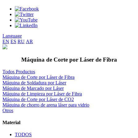
Language
EN
ES
RU
AR
Máquina de Corte por Láser de Fibra
Todos Productos
Máquina de Corte por Láser de Fibra
Máquina de Soldadura por Láser
Máquina de Marcado por Láser
Máquina de Limpieza por Láser de Fibra
Máquina de Corte por Láser de CO2
Máquina de chorro de arena láser para vidrio
Otros
Material
TODOS