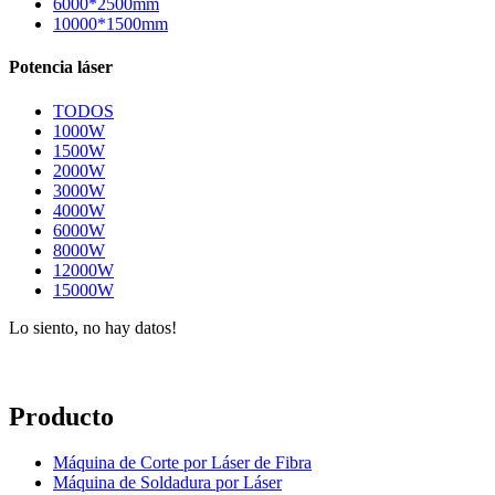
6000*2500mm
10000*1500mm
Potencia láser
TODOS
1000W
1500W
2000W
3000W
4000W
6000W
8000W
12000W
15000W
Lo siento, no hay datos!
Producto
Máquina de Corte por Láser de Fibra
Máquina de Soldadura por Láser