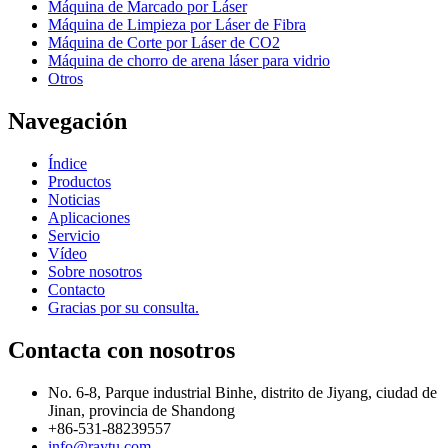
Máquina de Marcado por Láser
Máquina de Limpieza por Láser de Fibra
Máquina de Corte por Láser de CO2
Máquina de chorro de arena láser para vidrio
Otros
Navegación
Índice
Productos
Noticias
Aplicaciones
Servicio
Vídeo
Sobre nosotros
Contacto
Gracias por su consulta.
Contacta con nosotros
No. 6-8, Parque industrial Binhe, distrito de Jiyang, ciudad de
Jinan, provincia de Shandong
+86-531-88239557
info@raytu.com