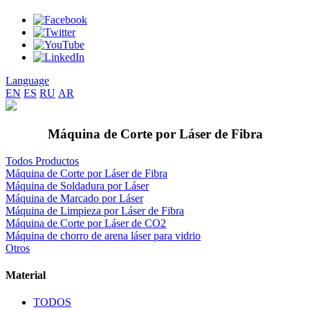
Language
EN
ES
RU
AR
Máquina de Corte por Láser de Fibra
Todos Productos
Máquina de Corte por Láser de Fibra
Máquina de Soldadura por Láser
Máquina de Marcado por Láser
Máquina de Limpieza por Láser de Fibra
Máquina de Corte por Láser de CO2
Máquina de chorro de arena láser para vidrio
Otros
Material
TODOS