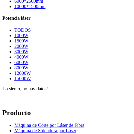
6000*2500mm
10000*1500mm
Potencia láser
TODOS
1000W
1500W
2000W
3000W
4000W
6000W
8000W
12000W
15000W
Lo siento, no hay datos!
Producto
Máquina de Corte por Láser de Fibra
Máquina de Soldadura por Láser