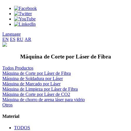
Language
EN
ES
RU
AR
Máquina de Corte por Láser de Fibra
Todos Productos
Máquina de Corte por Láser de Fibra
Máquina de Soldadura por Láser
Máquina de Marcado por Láser
Máquina de Limpieza por Láser de Fibra
Máquina de Corte por Láser de CO2
Máquina de chorro de arena láser para vidrio
Otros
Material
TODOS