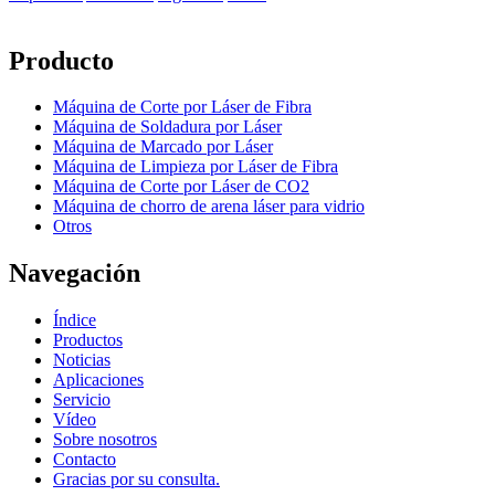
Producto
Máquina de Corte por Láser de Fibra
Máquina de Soldadura por Láser
Máquina de Marcado por Láser
Máquina de Limpieza por Láser de Fibra
Máquina de Corte por Láser de CO2
Máquina de chorro de arena láser para vidrio
Otros
Navegación
Índice
Productos
Noticias
Aplicaciones
Servicio
Vídeo
Sobre nosotros
Contacto
Gracias por su consulta.