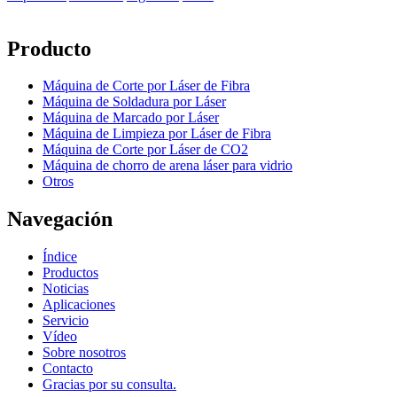
Producto
Máquina de Corte por Láser de Fibra
Máquina de Soldadura por Láser
Máquina de Marcado por Láser
Máquina de Limpieza por Láser de Fibra
Máquina de Corte por Láser de CO2
Máquina de chorro de arena láser para vidrio
Otros
Navegación
Índice
Productos
Noticias
Aplicaciones
Servicio
Vídeo
Sobre nosotros
Contacto
Gracias por su consulta.