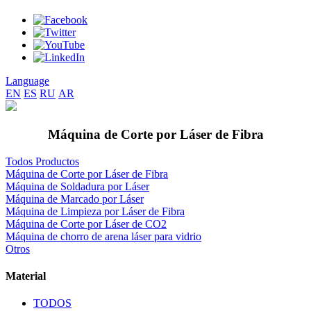
Language
EN
ES
RU
AR
Máquina de Corte por Láser de Fibra
Todos Productos
Máquina de Corte por Láser de Fibra
Máquina de Soldadura por Láser
Máquina de Marcado por Láser
Máquina de Limpieza por Láser de Fibra
Máquina de Corte por Láser de CO2
Máquina de chorro de arena láser para vidrio
Otros
Material
TODOS