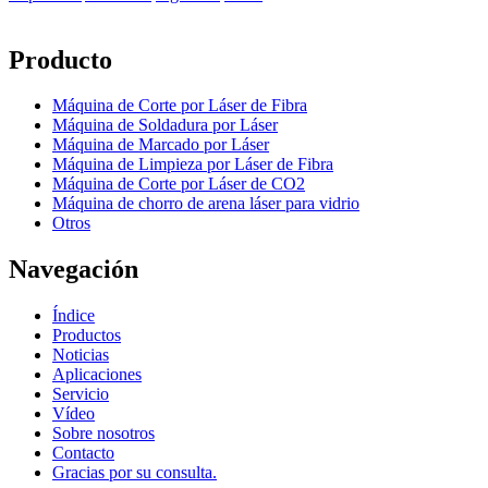
Producto
Máquina de Corte por Láser de Fibra
Máquina de Soldadura por Láser
Máquina de Marcado por Láser
Máquina de Limpieza por Láser de Fibra
Máquina de Corte por Láser de CO2
Máquina de chorro de arena láser para vidrio
Otros
Navegación
Índice
Productos
Noticias
Aplicaciones
Servicio
Vídeo
Sobre nosotros
Contacto
Gracias por su consulta.