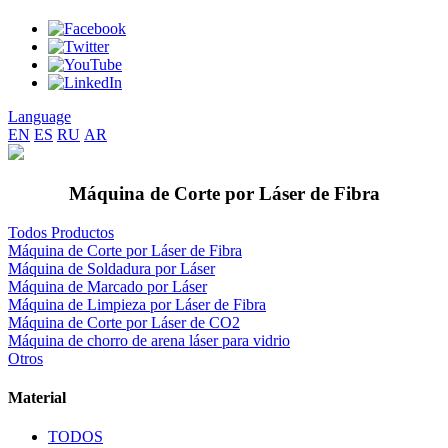
Language
EN
ES
RU
AR
Máquina de Corte por Láser de Fibra
Todos Productos
Máquina de Corte por Láser de Fibra
Máquina de Soldadura por Láser
Máquina de Marcado por Láser
Máquina de Limpieza por Láser de Fibra
Máquina de Corte por Láser de CO2
Máquina de chorro de arena láser para vidrio
Otros
Material
TODOS