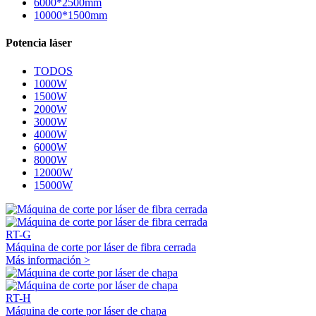
6000*2500mm
10000*1500mm
Potencia láser
TODOS
1000W
1500W
2000W
3000W
4000W
6000W
8000W
12000W
15000W
RT-G
Máquina de corte por láser de fibra cerrada
Más información >
RT-H
Máquina de corte por láser de chapa