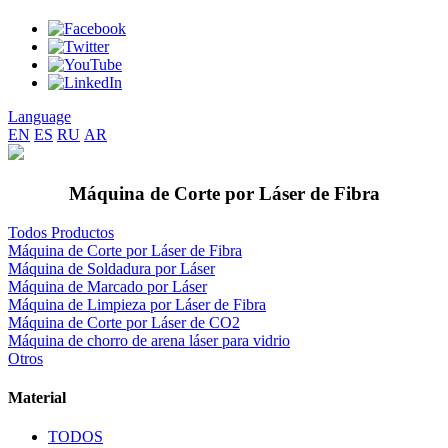
Language
EN
ES
RU
AR
Máquina de Corte por Láser de Fibra
Todos Productos
Máquina de Corte por Láser de Fibra
Máquina de Soldadura por Láser
Máquina de Marcado por Láser
Máquina de Limpieza por Láser de Fibra
Máquina de Corte por Láser de CO2
Máquina de chorro de arena láser para vidrio
Otros
Material
TODOS