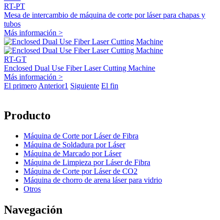
RT-PT
Mesa de intercambio de máquina de corte por láser para chapas y
tubos
Más información >
RT-GT
Enclosed Dual Use Fiber Laser Cutting Machine
Más información >
El primero
Anterior
1
Siguiente
El fin
Producto
Máquina de Corte por Láser de Fibra
Máquina de Soldadura por Láser
Máquina de Marcado por Láser
Máquina de Limpieza por Láser de Fibra
Máquina de Corte por Láser de CO2
Máquina de chorro de arena láser para vidrio
Otros
Navegación